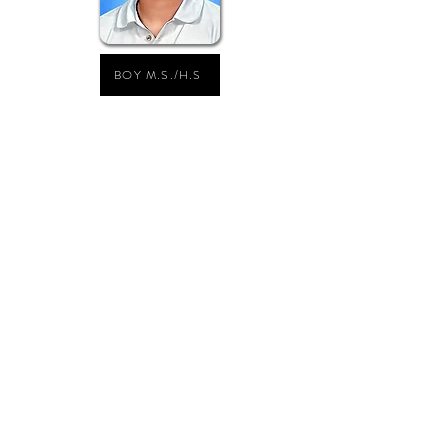
BOY M.S./H.S