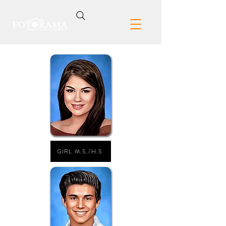
GIRL M.S./H.S